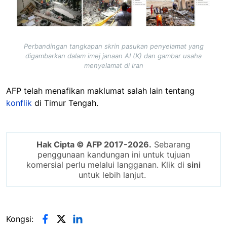
Perbandingan tangkapan skrin pasukan penyelamat yang
digambarkan dalam imej janaan AI (K) dan gambar usaha
menyelamat di Iran
AFP telah menafikan maklumat salah lain tentang
konflik
di Timur Tengah.
Hak Cipta © AFP 2017-2026.
Sebarang
penggunaan kandungan ini untuk tujuan
komersial perlu melalui langganan. Klik di
sini
untuk lebih lanjut.
Kongsi: