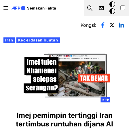
Langkau ke kandungan utama
Mod
Semakan Fakta
Search
gelap
Tab-tab utama
Kongsi:
Iran
Kecerdasan buatan
Imej pemimpin tertinggi Iran
tertimbus runtuhan dijana AI