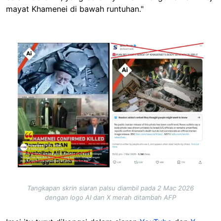
mayat Khamenei di bawah runtuhan."
Image
Tangkapan skrin siaran palsu diambil pada 2 Mac 2026
dengan logo AI dan X merah ditambah AFP