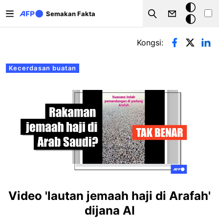
Langkau ke kandungan utama
Mod
Semakan Fakta
Search
gelap
Tab-tab utama
Kongsi:
Kecerdasan buatan
Video 'lautan jemaah haji di Arafah'
dijana AI