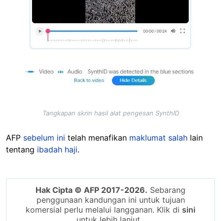
Tangkapan skrin hasil alat pengesan SynthID
AFP
sebelum ini
telah menafikan
maklumat salah
lain
tentang
ibadah haji
.
Hak Cipta © AFP 2017-2026.
Sebarang
penggunaan kandungan ini untuk tujuan
komersial perlu melalui langganan. Klik di
sini
untuk lebih lanjut.