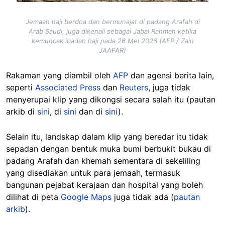
Jemaah haji berdoa dan bermunajat di padang Arafah di
Arab Saudi, juga dikenali sebagai Jabal Rahmah ketika
kemuncak ibadah haji pada 26 Mei 2026 (AFP / Zain
JAAFAR)
Rakaman yang diambil oleh
AFP
dan agensi berita lain,
seperti
Associated Press
dan
Reuters
, juga tidak
menyerupai klip yang dikongsi secara salah itu (pautan
arkib di
sini
, di
sini
dan di
sini
).
Selain itu, landskap dalam klip yang beredar itu tidak
sepadan dengan bentuk muka bumi berbukit bukau di
padang Arafah dan khemah sementara di sekeliling
yang disediakan untuk para jemaah, termasuk
bangunan pejabat kerajaan dan hospital yang boleh
dilihat di peta
Google Maps
juga tidak ada (
pautan
arkib
).