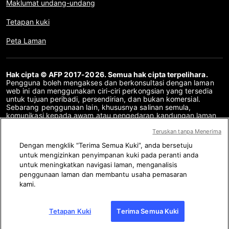
Maklumat undang-undang
Tetapan kuki
Peta Laman
Hak cipta © AFP 2017-2026. Semua hak cipta terpelihara.
Pengguna boleh mengakses dan berkonsultasi dengan laman
web ini dan menggunakan ciri-ciri perkongsian yang tersedia
untuk tujuan peribadi, persendirian, dan bukan komersial.
Sebarang penggunaan lain, khususnya salinan semula,
komunikasi kepada awam atau pengedaran kandungan laman
web ini, secara keseluruhan atau sebahagiannya, untuk
sebarang tujuan lain dan/atau dengan cara lain, tanpa
Teruskan tanpa Menerima
perjanjian lesen khusus yang ditandatangani dengan AFP,
Dengan mengklik “Terima Semua Kuki”, anda bersetuju
adalah dilarang sama sekali. Perkara yang digambarkan atau
untuk mengizinkan penyimpanan kuki pada peranti anda
disertakan melalui pautan dalam kandungan Semakan Fakta
disediakan sebanyak yang diperlukan untuk pemahaman yang
untuk meningkatkan navigasi laman, menganalisis
betul mengenai pengesahan maklumat yang berkenaan. AFP
penggunaan laman dan membantu usaha pemasaran
belum memperoleh sebarang hak dari para pengarang atau
kami.
pemilik hak cipta kandungan pihak ketiga ini dan tidak akan
bertanggungjawab dalam hal ini. AFP dan logonya adalah tanda
dagangan berdaftar.
Tetapan Kuki
Terima Semua Kuki