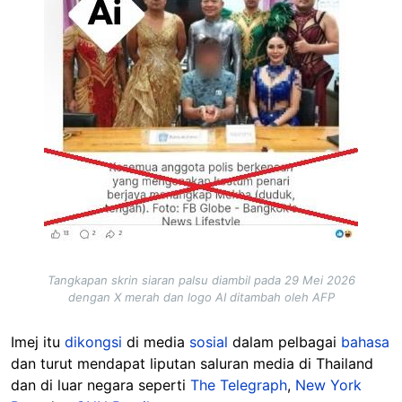
Tangkapan skrin siaran palsu diambil pada 29 Mei 2026
dengan X merah dan logo AI ditambah oleh AFP
Imej itu
dikongsi
di media
sosial
dalam pelbagai
bahasa
dan turut mendapat liputan saluran media di Thailand
dan di luar negara seperti
The Telegraph
,
New York