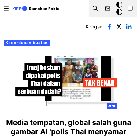
Langkau ke kandungan utama
Mod
Semakan Fakta
Search
gelap
Tab-tab utama
Kongsi:
Kecerdasan buatan
Media tempatan, global salah guna
gambar AI 'polis Thai menyamar