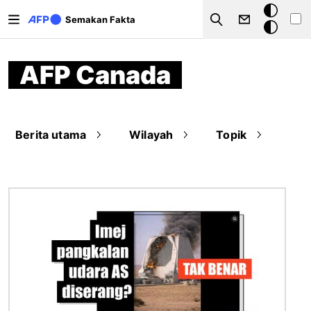
Langkau ke kandungan utama
Mod
Semakan Fakta
Search
gelap
AFP Canada
Berita utama
Wilayah
Topik
Imej