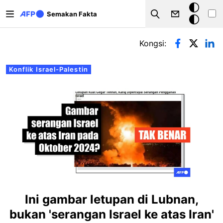
Langkau ke kandungan utama
Mod
Semakan Fakta
Search
gelap
Tab-tab utama
Kongsi:
Konflik Israel-Palestin
Ini gambar letupan di Lubnan,
bukan 'serangan Israel ke atas Iran'