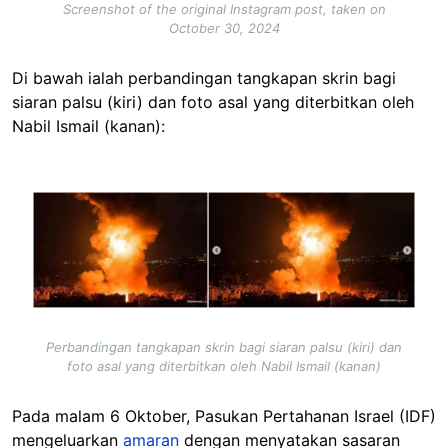
Screenshot of the original Instagram post, taken on
October 30, 2024
Di bawah ialah perbandingan tangkapan skrin bagi
siaran palsu (kiri) dan foto asal yang diterbitkan oleh
Nabil Ismail (kanan):
Image
Perbandingan tangkapan skrin bagi siaran palsu (kiri) dan
foto asal yang diterbitkan oleh Nabil Ismail (kanan)
Pada malam 6 Oktober, Pasukan Pertahanan Israel (IDF)
mengeluarkan
amaran
dengan menyatakan sasaran