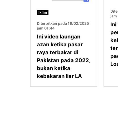
Dit
Iklim
jam
Diterbitkan pada 19/02/2025
In
jam 01:44
pe
Ini video laungan
ke
azan ketika pasar
te
raya terbakar di
pa
Pakistan pada 2022,
Lo
bukan ketika
kebakaran liar LA