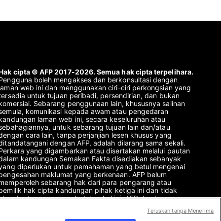
Hak cipta © AFP 2017-2026. Semua hak cipta terpelihara.
Pengguna boleh mengakses dan berkonsultasi dengan
laman web ini dan menggunakan ciri-ciri perkongsian yang
tersedia untuk tujuan peribadi, persendirian, dan bukan
komersial. Sebarang penggunaan lain, khususnya salinan
semula, komunikasi kepada awam atau pengedaran
kandungan laman web ini, secara keseluruhan atau
sebahagiannya, untuk sebarang tujuan lain dan/atau
dengan cara lain, tanpa perjanjian lesen khusus yang
ditandatangani dengan AFP, adalah dilarang sama sekali.
Perkara yang digambarkan atau disertakan melalui pautan
dalam kandungan Semakan Fakta disediakan sebanyak
yang diperlukan untuk pemahaman yang betul mengenai
pengesahan maklumat yang berkenaan. AFP belum
memperoleh sebarang hak dari para pengarang atau
pemilik hak cipta kandungan pihak ketiga ini dan tidak
akan bertanggungjawab dalam hal ini. AFP dan logonya
adalah tanda dagangan berdaftar.
Teruskan tanpa Menerima