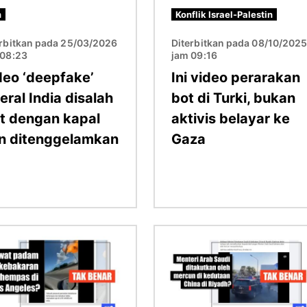
n
Konflik Israel-Palestin
erbitkan pada 25/03/2026
Diterbitkan pada 08/10/202
 08:23
jam 09:16
deo ‘deepfake’
Ini video perarakan
eral India disalah
bot di Turki, bukan
it dengan kapal
aktivis belayar ke
an ditenggelamkan
Gaza
Imej