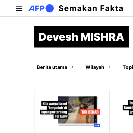
Langkau ke kandungan utama
Semakan Fakta
Devesh MISHRA
Berita utama
Wilayah
Top
Imej
Imej