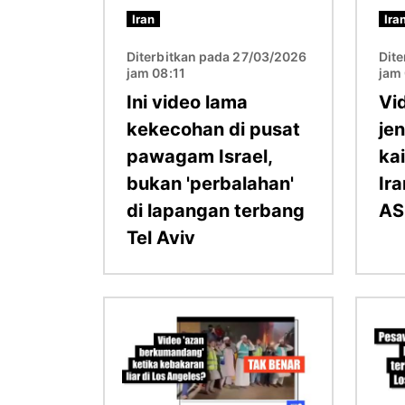
Iran
Ira
Diterbitkan pada 27/03/2026
Dit
jam 08:11
jam
Ini video lama
Vi
kekecohan di pusat
jen
pawagam Israel,
ka
bukan 'perbalahan'
Ir
di lapangan terbang
AS
Tel Aviv
Imej
Imej