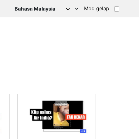
Mod gelap
Imej