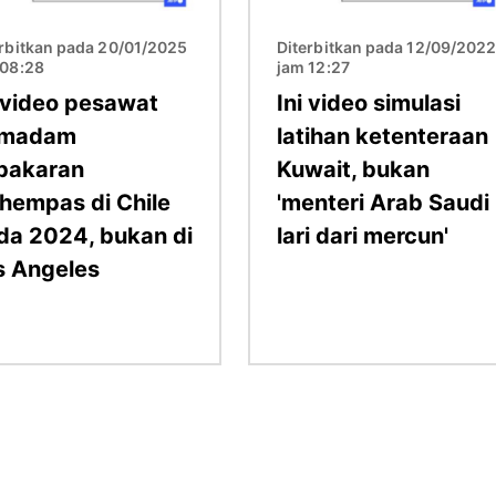
erbitkan pada 20/01/2025
Diterbitkan pada 12/09/202
 08:28
jam 12:27
i video pesawat
Ini video simulasi
madam
latihan ketenteraan
bakaran
Kuwait, bukan
rhempas di Chile
'menteri Arab Saudi
da 2024, bukan di
lari dari mercun'
s Angeles