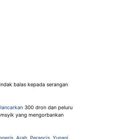
tindak balas kepada serangan
lancarkan
300 dron dan peluru
 Damsyik yang mengorbankan
ggeris
,
Arab
,
Perancis
,
Yunani
,