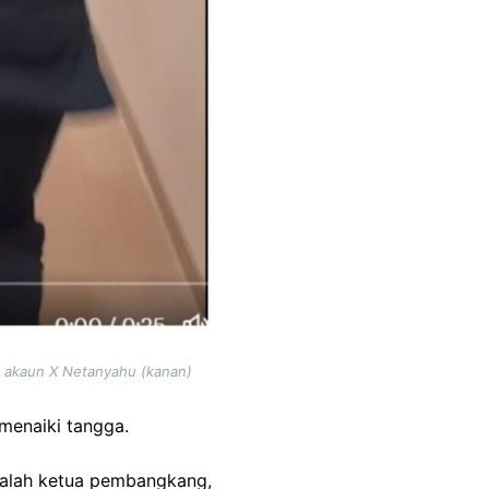
ke akaun X Netanyahu (kanan)
 menaiki tangga.
dalah ketua pembangkang,