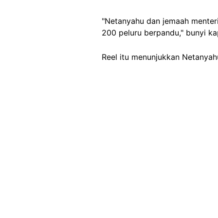
"Netanyahu dan jemaah menterin
200 peluru berpandu," bunyi k
Reel itu menunjukkan Netanyahu
Image