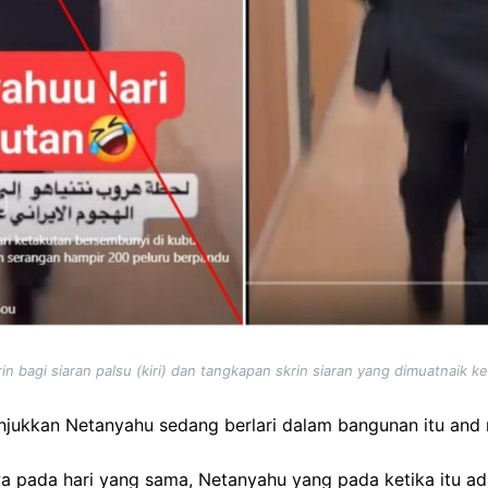
n bagi siaran palsu (kiri) dan tangkapan skrin siaran yang dimuatnaik 
unjukkan Netanyahu sedang berlari dalam bangunan itu and
a pada hari yang sama, Netanyahu yang pada ketika itu a