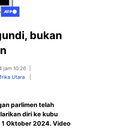
ngundi, bukan
an
4 jam 10:26
rika Utara
an parlimen telah
arikan diri ke kubu
 1 Oktober 2024. Video