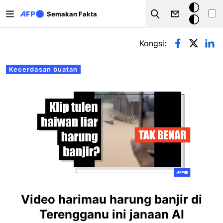
Langkau ke kandungan utama
Mod
Semakan Fakta
Search
gelap
Tab-tab utama
Kongsi:
Kecerdasan buatan
Video harimau harung banjir di
Terengganu ini janaan AI