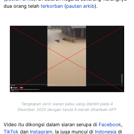
dua orang telah
terkorban
(
pautan arkib
).
Image
Tangkapan skrin siaran palsu yang diambil pada 4
Disember 2025 dengan tanda X merah ditambah AFP
Video itu dikongsi dalam siaran serupa di
Facebook
,
TikTok
dan
Instagram
. Ia juga muncul di
Indonesia
di