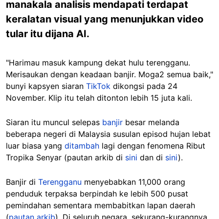
manakala analisis mendapati terdapat
keralatan visual yang menunjukkan video
tular itu dijana AI.
"Harimau masuk kampung dekat hulu terengganu.
Merisaukan dengan keadaan banjir. Moga2 semua baik,"
bunyi kapsyen siaran
TikTok
dikongsi pada 24
November. Klip itu telah ditonton lebih 15 juta kali.
Siaran itu muncul selepas
banjir
besar melanda
beberapa negeri di Malaysia susulan episod hujan lebat
luar biasa yang
ditambah
lagi dengan fenomena Ribut
Tropika Senyar (pautan arkib di
sini
dan di
sini
).
Banjir di
Terengganu
menyebabkan 11,000 orang
penduduk terpaksa berpindah ke lebih 500 pusat
pemindahan sementara membabitkan lapan daerah
(
pautan arkib
). Di seluruh negara, sekurang-kurangnya