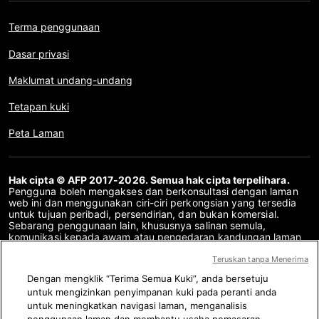
Terma penggunaan
Dasar privasi
Maklumat undang-undang
Tetapan kuki
Peta Laman
Hak cipta © AFP 2017-2026. Semua hak cipta terpelihara.
Pengguna boleh mengakses dan berkonsultasi dengan laman
web ini dan menggunakan ciri-ciri perkongsian yang tersedia
untuk tujuan peribadi, persendirian, dan bukan komersial.
Sebarang penggunaan lain, khususnya salinan semula,
komunikasi kepada awam atau pengedaran kandungan laman
web ini, secara keseluruhan atau sebahagiannya, untuk
sebarang tujuan lain dan/atau dengan cara lain, tanpa
Teruskan tanpa Menerima
perjanjian lesen khusus yang ditandatangani dengan AFP,
Dengan mengklik “Terima Semua Kuki”, anda bersetuju
adalah dilarang sama sekali. Perkara yang digambarkan atau
untuk mengizinkan penyimpanan kuki pada peranti anda
disertakan melalui pautan dalam kandungan Semakan Fakta
disediakan sebanyak yang diperlukan untuk pemahaman yang
untuk meningkatkan navigasi laman, menganalisis
betul mengenai pengesahan maklumat yang berkenaan. AFP