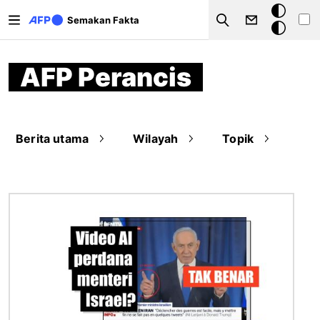
Langkau ke kandungan utama
Mod
Semakan Fakta
Search
gelap
AFP Perancis
Berita utama
Wilayah
Topik
Imej