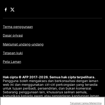
Terma penggunaan
Dasar privasi
Maklumat undang-undang
Tetapan kuki
Peta Laman
Hak cipta © AFP 2017-2026. Semua hak cipta terpelihara.
Pengguna boleh mengakses dan berkonsultasi dengan laman
web ini dan menggunakan ciri-ciri perkongsian yang tersedia
untuk tujuan peribadi, persendirian, dan bukan komersial.
Sebarang penggunaan lain, khususnya salinan semula,
komunikasi kepada awam atau pengedaran kandungan laman
web ini, secara keseluruhan atau sebahagiannya, untuk
sebarang tujuan lain dan/atau dengan cara lain, tanpa
Teruskan tanpa Menerima