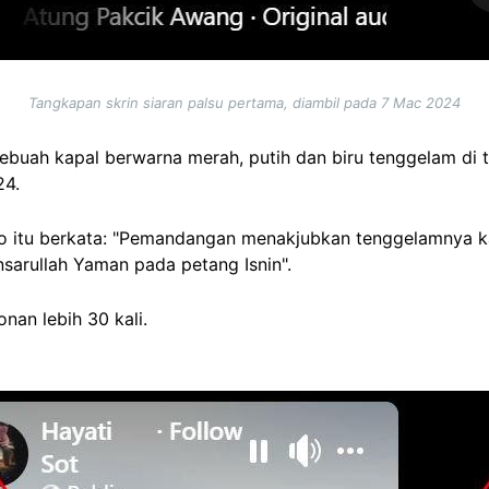
Tangkapan skrin siaran palsu pertama, diambil pada 7 Mac 2024
ebuah kapal berwarna merah, putih dan biru tenggelam di te
24.
o itu berkata: "Pemandangan menakjubkan tenggelamnya k
nsarullah Yaman pada petang Isnin".
nan lebih 30 kali.