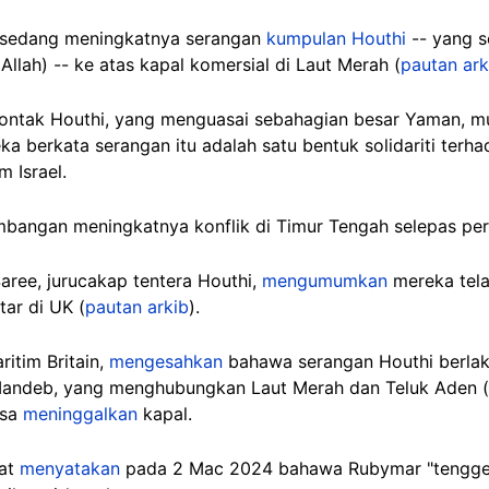
ka sedang meningkatnya serangan
kumpulan Houthi
-- yang s
llah) -- ke atas kapal komersial di Laut Merah (
pautan ark
ntak Houthi, yang menguasai sebahagian besar Yaman, m
ka berkata serangan itu adalah satu bentuk solidariti terh
m Israel.
imbangan meningkatnya konflik di Timur Tengah selepas pe
aree, jurucakap tentera Houthi,
mengumumkan
mereka tela
ar di UK (
pautan arkib
).
itim Britain,
mengesahkan
bahawa serangan Houthi berlak
-Mandeb, yang menghubungkan Laut Merah dan Teluk Aden (
ksa
meninggalkan
kapal.
kat
menyatakan
pada 2 Mac 2024 bahawa Rubymar "tenggel