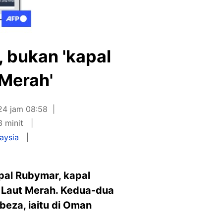
, bukan 'kapal
 Merah'
024 jam 08:58
3 minit
aysia
pal Rubymar, kapal
i Laut Merah. Kedua-dua
beza, iaitu di Oman