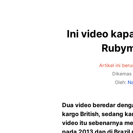
Ini video kap
Rubyma
Artikel ini ber
Dikemas 
Oleh:
Na
Dua video beredar denga
kargo British, sedang k
video itu sebenarnya me
pada 2013 dan di Brazil