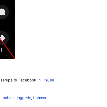
an serupa di Facebook
ini
,
ini
,
ini
a
,
bahasa Inggeris
,
bahasa