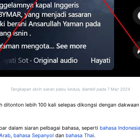
Tangkapan skrin siaran palsu kedua, diambil pada 7 Mac 2024
lah ditonton lebih 100 kali selepas dikongsi dengan dakwa
ebar dalam siaran pelbagai bahasa, seperti
bahasa Indonesi
Arab
,
bahasa Sepanyol
dan
bahasa Thai
.