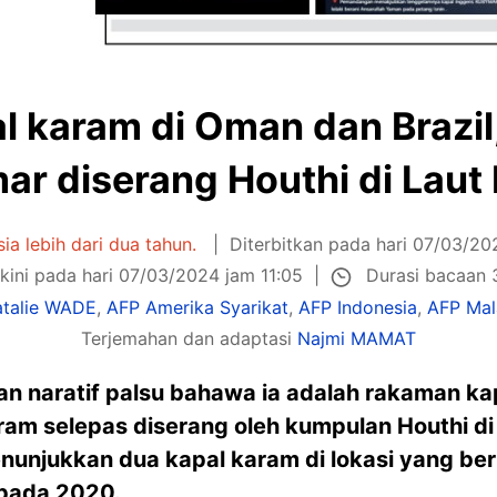
al karam di Oman dan Brazil
r diserang Houthi di Laut
usia lebih dari dua tahun.
Diterbitkan pada hari 07/03/2
Durasi bacaan 
kini pada hari 07/03/2024 jam 11:05
talie WADE
,
AFP Amerika Syarikat
,
AFP Indonesia
,
AFP Mal
Terjemahan dan adaptasi
Najmi MAMAT
n naratif palsu bahawa ia adalah rakaman ka
aram selepas diserang oleh kumpulan Houthi d
nunjukkan dua kapal karam di lokasi yang ber
 pada 2020.