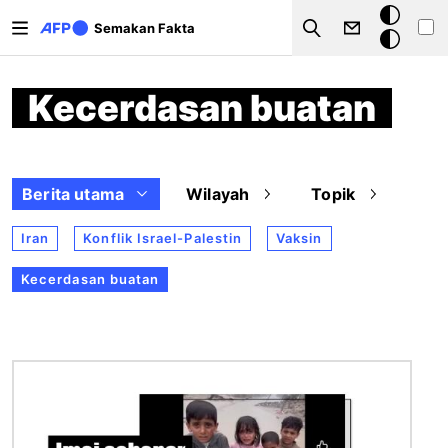
Langkau ke kandungan utama
Mod
Semakan Fakta
Search
gelap
Kecerdasan buatan
Berita utama
Wilayah
Topik
Iran
Konflik Israel-Palestin
Vaksin
Kecerdasan buatan
Imej