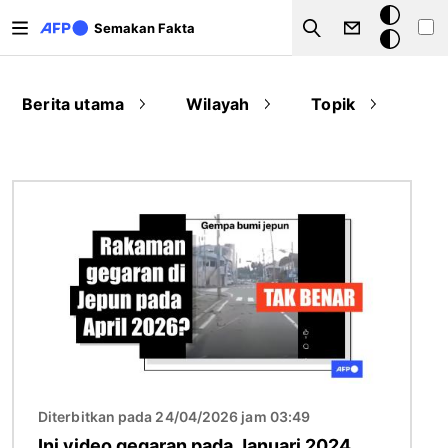
Langkau ke kandungan utama
Mod
Semakan Fakta
Search
gelap
Berita utama
Wilayah
Topik
Imej
Diterbitkan pada 24/04/2026 jam 03:49
Ini video gegaran pada Januari 2024,